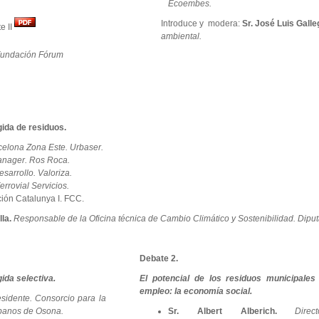
Ecoembes.
Introduce y modera:
Sr. José Luis Galle
e II
ambiental.
undación Fórum
ida de residuos.
elona Zona Este. Urbaser.
anager. Ros Roca.
sarrollo. Valoriza.
errovial Servicios.
ión Catalunya I. FCC.
la.
Responsable de la Oficina técnica de Cambio Climático y Sostenibilidad. Dipu
Debate 2.
ida selectiva.
El potencial de los residuos municipales
empleo: la economía social.
esidente. Consorcio para la
rbanos de Osona.
Sr. Albert Alberich.
Direc