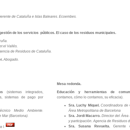
erente de Cataluña e Islas Baleares. Ecoembes.
estión de los servicios públicos. El caso de los residuos municipales.
ruña.
t el Vallés.
Agencia de Residuos de Cataluña.
r.
Abogado.
Mesa redonda.
os
(sistemas integrados,
Educación y herramientas de comuni
os, sistemas de pago por
contamos, cómo lo contamos, su eficacia).
Sra. Luchy Miquel.
Coordinadora de 
Técnico Medio Ambiente.
Área Metropolitana de Barcelona
 Mar (Barcelona).
Sra. Jordi Macarro.
Director del Área
y participación. Agencia de Residuos 
Sra. Susana Revuelta.
Gerente d
te I