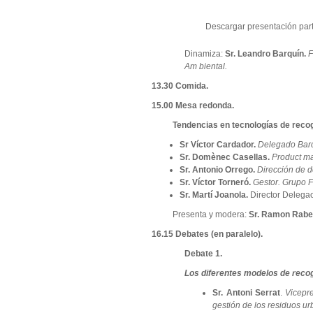
Descargar presentación part
Dinamiza:
Sr. Leandro Barquín.
F
Am biental.
13.30 Comida.
15.00 Mesa redonda.
Tendencias en tecnologías de recog
Sr Víctor Cardador.
Delegado Barc
Sr. Domènec Casellas.
Product m
Sr. Antonio Orrego.
Dirección de de
Sr. Víctor Torneró.
Gestor. Grupo F
Sr. Martí Joanola.
Director Delegac
Presenta y modera:
Sr. Ramon Rabel
16.15 Debates (en paralelo).
Debate 1.
Los diferentes modelos de recog
Sr. Antoni Serrat
.
Vicepr
gestión de los residuos u