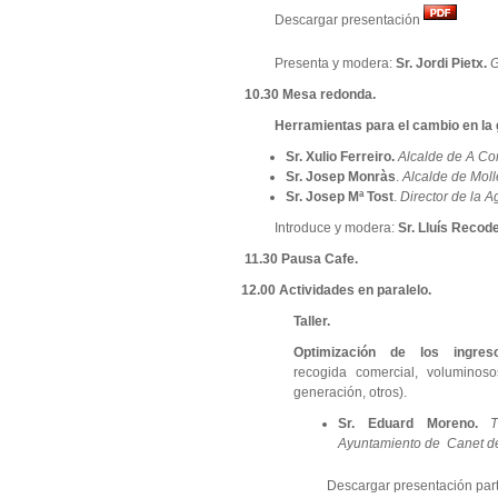
Descargar presentación
Presenta y modera:
Sr. Jordi Pietx.
G
10.30 Mesa redonda.
Herramientas para el cambio en la g
Sr. Xulio Ferreiro.
Alcalde de A Co
Sr. Josep Monràs
.
Alcalde de Molle
Sr. Josep Mª Tost
.
Director de la 
Introduce y modera:
Sr. Lluís Recode
11.30 Pausa Cafe.
12.00 Actividades en paralelo.
Taller.
Optimización de los ingres
recogida comercial, voluminos
generación, otros).
Sr. Eduard Moreno.
Ayuntamiento de Canet de
Descargar presentación par